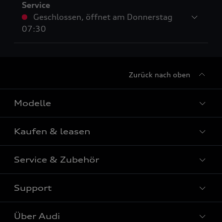
Service
Geschlossen
,
öffnet am
Donnerstag
07:30
Zurück nach oben
Modelle
Kaufen & leasen
Alle Modelle
Modelle vergleichen
Service & Zubehör
Neuwagensuche
Elektromodelle
Gebrauchtwagensuche
Support
Saisonale Angebote
Plug-in-Hybride
Gebrauchtwagen
Audi Services
Über Audi
Kundenservice