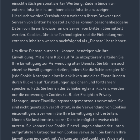
einschließlich personalisierter Werbung. Zudem binden wir
durch den Händler wider. Wir nutzen dafür sowohl DAT
externe Inhalte ein, um Ihnen diese Inhalte anzuzeigen.
Marktdaten als auch aktuelle Marktpreise. Der gezeigte Wert
Hierdurch werden Verbindungen zwischen Ihrem Browser und
dient zur Orientierung - Wert beeinflussende
Servern von Dritten hergestellt und es können personenbezogene
Regionalfaktoren, Sonderausstattungen und der individuelle
Daten von Ihrem Browser an die Server von Dritten übermittelt
werden. Cookies, ähnliche Technologien und die Einbindung von
Zustand Ihres Fahrzeugs können hier nicht vollends
externen Inhalten werden nachfolgend als „Dienste“ bezeichnet.
berücksichtigt werden. Aus diesen Gründen kann die
endgültige Bewertung erst nach einer Prüfung des Fahrzeugs
Um diese Dienste nutzen zu können, benötigen wir Ihre
Einwilligung. Mit einem Klick auf "Alle akzeptieren" erteilen Sie
durch den Audi Partner bzw. einen Kfz-Sachverständigen
Ihre Einwilligung zur Verwendung aller Dienste. Sie können auch
erfolgen.
einzelne Einwilligungen erteilen, indem Sie die Schieberegler für
jede Cookie-Kategorie einzeln anklicken und diese Einstellungen
3
Ein Angebot der Audi Leasing, Zweigniederlassung der
durch Klicken auf "Einstellungen speichern und fortfahren"
Volkswagen Leasing GmbH, Gifhorner Str. 57, 38112
speichern. Falls Sie keinen der Schieberegler anklicken, werden
Braunschweig, für Privatkunden und gewerbliche
nur die notwendigen Cookies (z. B. der Ensighten Privacy
Einzelabnehmer.
Manager, unser Einwilligungsmanagementtool) verwendet. Sie
sind nicht gesetzlich verpflichtet, in die Verwendung von Cookies
4
Diese Leistung umfasst den Anspruch auf eine begrenzte
einzuwilligen, aber wenn Sie Ihre Einwilligung nicht erteilen,
können Sie bestimmte unserer Dienste möglicherweise nicht
Übernahme der Kosten bis zu 35 Euro für Ersatzmobilität (z.B.
nutzen. Sie können Ihre Cookie-Einstellungen anhand der unten
Mietwagen). Der Partner entscheidet über die Art der
aufgeführten Kategorien von Cookies verwalten. Sie können Ihre
Ersatzmobilität. Die Ersatzmobilität gilt nur in
Einwilligung jederzeit mit Wirkung zum Zeitpunkt des Widerrufs