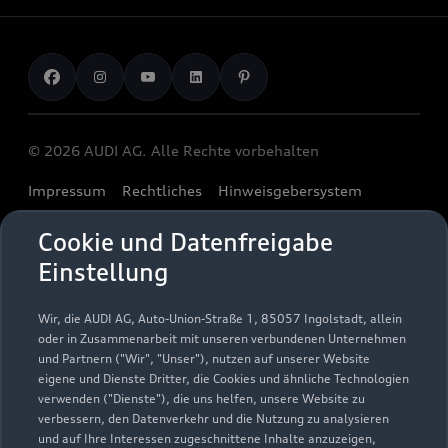
Finanzierung
Garantie
Händlersuche
Aktionen & Angebote
Unternehmen
Audi digital services
Audi Code
Geschäftskunden
Karriere
myAudi
Häufige Fragen (FAQ)
Investor Relations
© 2026 AUDI AG. Alle Rechte vorbehalten
Audi Online Beratung
Presse & Media Center
Impressum
Rechtliches
Hinweisgebersystem
Online-Terminvereinbarung
Datenschutz
Datenschutzinformation
Cookie-Einstellungen
Servicekontakt
Cookie und Datenfreigabe
Cookie-Richtlinie
Barrierefreiheit
Audi erleben
Einstellung
Digital Services Act
EU Data Act
Bordbuch & Bedienungsanleitungen
Newsletter
Verträge kündigen
Wir, die AUDI AG, Auto-Union-Straße 1, 85057 Ingolstadt, allein
oder in Zusammenarbeit mit unseren verbundenen Unternehmen
1
Ein Service der AUTOHAUSEN® AG, In der Spöck 4, 77656
und Partnern ("Wir", "Unser"), nutzen auf unserer Website
Offenburg in Kooperation mit unseren Audi Partnern.
eigene und Dienste Dritter, die Cookies und ähnliche Technologien
verwenden ("Dienste"), die uns helfen, unsere Website zu
2
Der gezeigte Ankaufswert spiegelt den aktuellen Ankaufswert
verbessern, den Datenverkehr und die Nutzung zu analysieren
und auf Ihre Interessen zugeschnittene Inhalte anzuzeigen,
Ihres Gebrauchten für den Ankauf oder die Inzahlungnahme