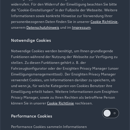
Zusammenhang mit Leistungen, die durch die Dienstleistung
widerrufen. Für den Widerruf der Einwilligung beachten Sie bitte
abgedeckt werden. Sie wird für einen Tag je Wartung oder
die "Cookie-Einstellungen" in der Fußzeile der Webseite. Weitere
Informationen sowie konkrete Hinweise zur Verwendung Ihrer
Inspektion gewährt.
personenbezogenen Daten finden Sie in unserer
Cookie Richtlinie
,
unserem
Datenschutzhinweis
und im
Impressum
.
5
Dieses Angebot ergänzt die in den Fahrzeugen enthaltene Audi
Anschlussgarantie der AUDI AG, Ingolstadt, um die
Notwendige Cookies
Dienstleistung Inspektion und Verschleiß der Audi Leasing,
Zweigniederlassung der Volkswagen Leasing GmbH,
Notwendige Cookies werden benötigt, um Ihnen grundlegende
Braunschweig. Nur für Audi Werksdienstwagen und Audi
Funktionen während der Nutzung der Webseite zur Verfügung zu
stellen. Zu diesen Funktionen gehört z. B. der
Mietfahrzeuge mit einer Audi Anschlussgarantie bis zu einem
Fahrzeugkonfigurator oder der Ensighten Privacy Manager (unser
Fahrzeugalter von 24 Monaten und 30.000 km
Einwilligungsmanagementtool). Der Ensighten Privacy Manager
Gesamtfahrleistung (Stichtag: Datum der Ummeldung auf den
verwendet Cookies, um Informationen darüber zu speichern, ob
neuen Gebrauchtwagenkunden). Für private und gewerbliche
und wenn ja, für welche Kategorien von Cookies Benutzer ihre
Einzelabnehmer sowie ausge wählte Sonderabnehmer.
Einwilligung erteilt haben. Weitere Informationen zum Ensighten
Privacy Manager, sowie zu Ihren Rechten als betroffene Person
6
Junge Gebrauchtwagen sind ehemalige Audi Mietfahrzeuge
können Sie in unserer
Cookie Richtlinie
nachlesen.
(AMF) oder Audi Werksdienstwagen (WDW) der AUDI AG mit
Performance Cookies
einem Fahrzeugalter von max. 24 Monaten nach
Erstzulassung, die über das Audi Handelsnetz vertrieben
Performance Cookies sammeln Informationen