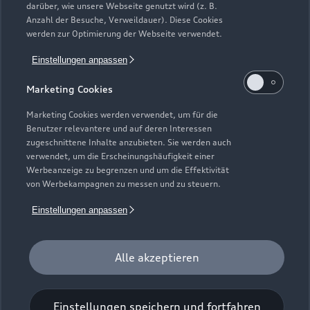
werden. Ausgenommen hiervon sind händlereigene
darüber, wie unsere Webseite genutzt wird (z. B.
Mietfahrzeuge der Marke Audi, die in der Erstverwendung über
Anzahl der Besuche, Verweildauer). Diese Cookies
werden zur Optimierung der Webseite verwendet.
externe Mietwagengesellschaften wie bspw. EURO-Leasing
GmbH vermietet wurden. Detaillierte Hinweise finden Sie
Einstellungen anpassen
unter https://www.audi.de/junge-gebrauchtwagen.
Marketing Cookies
7
Audi Anschlussgarantie bereits enthalten in Audi
Werksdienstwagen und Audi Mietfahrzeugen gemäß
Marketing Cookies werden verwendet, um für die
Bedingungen der AUDI AG, Ingolstadt.
Benutzer relevantere und auf deren Interessen
zugeschnittene Inhalte anzubieten. Sie werden auch
8
Versicherungsleistungen werden durch den Audi
verwendet, um die Erscheinungshäufigkeit einer
Werbeanzeige zu begrenzen und um die Effektivität
VersicherungsService, Zweigniederlassung der Volkswagen
von Werbekampagnen zu messen und zu steuern.
Versicherungsdienst GmbH, Gifhorner Str. 57, 38112
Braunschweig, vermittelt und von der Volkswagen
Einstellungen anpassen
Autoversicherung AG, Gifhorner Str. 57, 38112 Braunschweig,
als Risikoträger erbracht. Gültig für Privatkunden und
gewerbliche Einzelabnehmer, die einen Pkw (ohne Vermietung)
Alle akzeptieren
zulassen. In Kombination mit Leasing nur für Privatkunden
erhältlich. Maßgeblich sind die Versicherungsbedingungen und
Einstellungen speichern und fortfahren
Zusatzvereinbarungen der Volkswagen Autoversicherung AG.